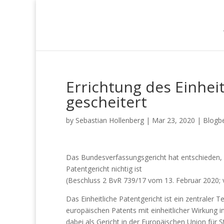
+49 (0) 201 85 89 68 98
info@hs-ip.eu
Errichtung des Einhei
gescheitert
by
Sebastian Hollenberg
|
Mar 23, 2020
|
Blogbe
Das Bundesverfassungsgericht hat entschieden,
Patentgericht nichtig ist
(Beschluss 2 BvR 739/17 vom 13. Februar 2020; v
Das Einheitliche Patentgericht ist ein zentraler 
europäischen Patents mit einheitlicher Wirkung i
dabei als Gericht in der Europäischen Union für St